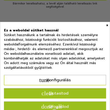
Bármikor leiratkozhatsz, a levél alján található leiratkozás link
segítségével.
×
Ez a weboldal sütiket használ
Sütiket használunk a tartalmak és hirdetések személyre
szabásához, közösségi funkciók biztosításához, valamint
Lépj velünk kapcsolatba!
weboldalforgalmunk elemzéséhez. Ezenkívül közösségi
média-, hirdető- és elemező partnereinkkel megosztjuk az
Termékek
Ön weboldalhasználatra vonatkozó adatait, akik
kombinálhatják az adatokat más olyan adatokkal, amelyeket
Ön adott meg számukra vagy az Ön által használt más
Információk
szolgáltatásokból gyűjtöttek.
Fiókod
tune
Konfigurálás
clear
Elutasítod
done_all
Elfogadod
© 2024 Minden jog fenntartva - Zbau Ingatlan Kft. |