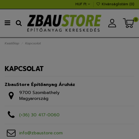
HUF Ft
Kívánságlistám (
0
)
0
Kezdőlap
Kapcsolat
KAPCSOLAT
ZbauStore Építőanyag Áruház
9700 Szombathely
Magyarország
(+36) 30 417-0060
info@zbaustore.com