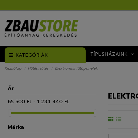
TÍPUSHÁZAINK
KATEGÓRIÁK
Kezdőlap
Hűtés, fűtés
Elektromos fűtőpanelek
Ár
ELEKTR
65 500 Ft - 1 234 440 Ft
Márka