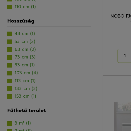
110 cm
(1)
NOBO FJ
Hosszúság
43 cm
(1)
53 cm
(2)
63 cm
(2)
73 cm
(3)
93 cm
(1)
103 cm
(4)
113 cm
(1)
133 cm
(2)
153 cm
(1)
Fűthető terület
3 m²
(1)
7 m²
(3)