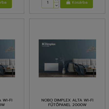
rba
Kosárba
 WI-FI
NOBO DIMPLEX ALTA WI-FI
0W
FŰTŐPANEL 2000W