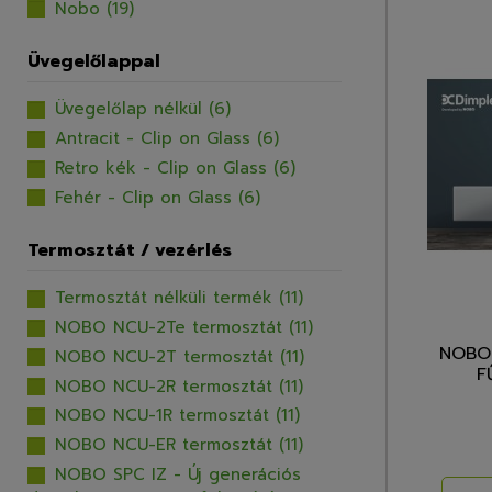
Nobo
(19)
Üvegelőlappal
Üvegelőlap nélkül
(6)
Antracit - Clip on Glass
(6)
Retro kék - Clip on Glass
(6)
Fehér - Clip on Glass
(6)
Termosztát / vezérlés
Termosztát nélküli termék
(11)
NOBO NCU-2Te termosztát
(11)
NOBO 
NOBO NCU-2T termosztát
(11)
F
NOBO NCU-2R termosztát
(11)
NOBO NCU-1R termosztát
(11)
NOBO NCU-ER termosztát
(11)
NOBO SPC IZ - Új generációs