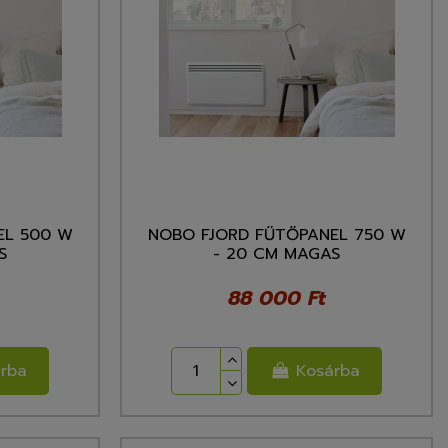
EL 500 W
NOBO FJORD FŰTŐPANEL 750 W
S
- 20 CM MAGAS
88 000 Ft
rba
Kosárba