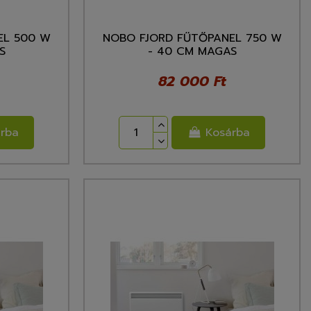
EL 500 W
NOBO FJORD FŰTŐPANEL 750 W
S
- 40 CM MAGAS
82 000 Ft
rba
Kosárba