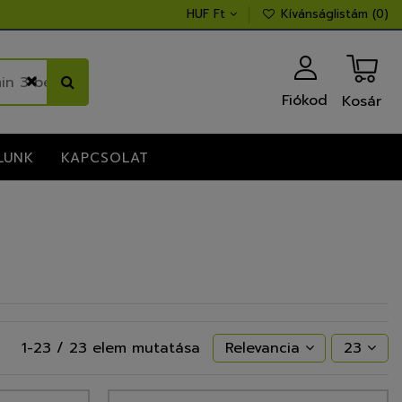
HUF Ft
Kívánságlistám (
0
)
Fiókod
Kosár
LUNK
KAPCSOLAT
1-23 / 23 elem mutatása
Relevancia
23