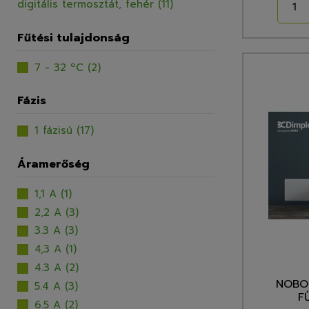
digitális termosztát, fehér
(11)
Fűtési tulajdonság
7 - 32 ºC
(2)
Fázis
1 fázisú
(17)
Áramerőség
1,1 A
(1)
2,2 A
(3)
3.3 A
(3)
4,3 A
(1)
4.3 A
(2)
NOBO 
5.4 A
(3)
F
6.5 A
(2)