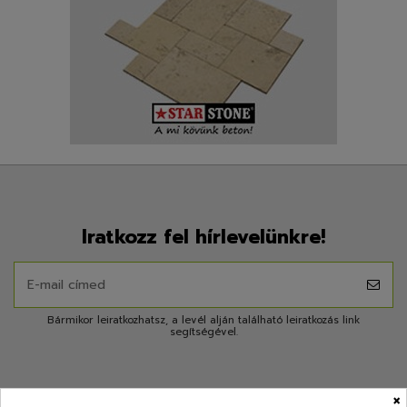
Iratkozz fel hírlevelünkre!
Bármikor leiratkozhatsz, a levél alján található leiratkozás link
segítségével.
×