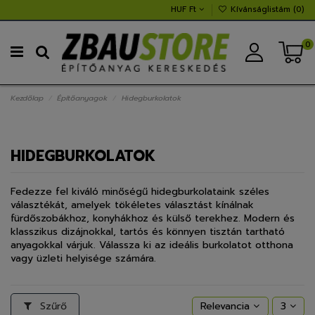
HUF Ft
Kívánságlistám (
0
)
0
Kezdőlap
Építőanyagok
Hidegburkolatok
HIDEGBURKOLATOK
Fedezze fel kiváló minőségű hidegburkolataink széles
választékát, amelyek tökéletes választást kínálnak
fürdőszobákhoz, konyhákhoz és külső terekhez. Modern és
klasszikus dizájnokkal, tartós és könnyen tisztán tartható
anyagokkal várjuk. Válassza ki az ideális burkolatot otthona
vagy üzleti helyisége számára.
Szűrő
Relevancia
3