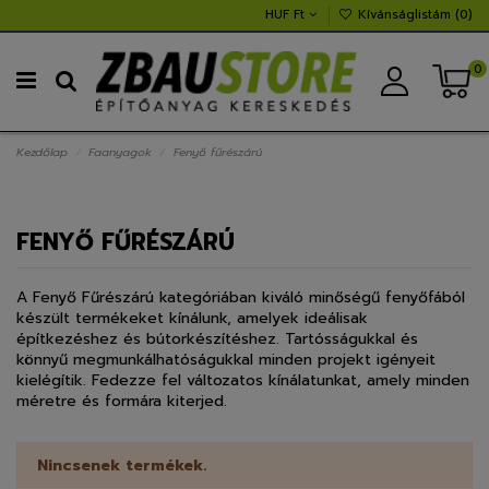
HUF Ft
Kívánságlistám (
0
)
0
Kezdőlap
Faanyagok
Fenyő fűrészárú
FENYŐ FŰRÉSZÁRÚ
A Fenyő Fűrészárú kategóriában kiváló minőségű fenyőfából
készült termékeket kínálunk, amelyek ideálisak
építkezéshez és bútorkészítéshez. Tartósságukkal és
könnyű megmunkálhatóságukkal minden projekt igényeit
kielégítik. Fedezze fel változatos kínálatunkat, amely minden
méretre és formára kiterjed.
Nincsenek termékek.