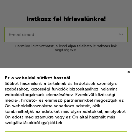
Iratkozz fel hírlevelünkre!
Bármikor leiratkozhatsz, a levél alján található leiratkozás link
segítségével.
×
Ez a weboldal sütiket használ
Sütiket használunk a tartalmak és hirdetések személyre
szabásához, közösségi funkciók biztosításához, valamint
Lépj velünk kapcsolatba!
weboldalforgalmunk elemzéséhez. Ezenkívül közösségi
média-, hirdető- és elemező partnereinkkel megosztjuk az
Termékek
Ön weboldalhasználatra vonatkozó adatait, akik
kombinálhatják az adatokat más olyan adatokkal, amelyeket
Ön adott meg számukra vagy az Ön által használt más
Információk
szolgáltatásokból gyűjtöttek.
Fiókod