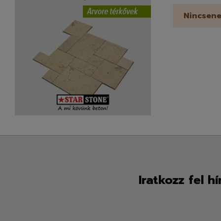
Nincsene
Iratkozz fel h