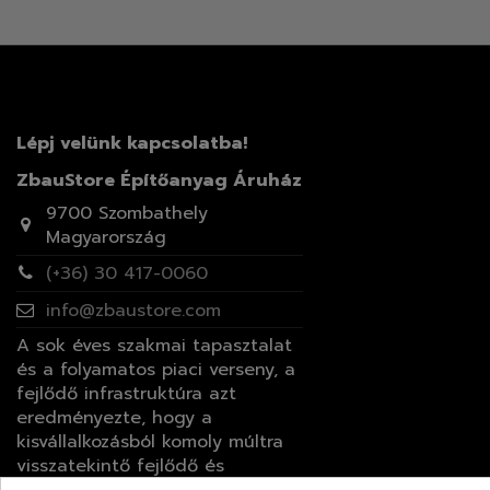
Lépj velünk kapcsolatba!
ZbauStore Építőanyag Áruház
9700 Szombathely
Magyarország
(+36) 30 417-0060
info@zbaustore.com
A sok éves szakmai tapasztalat
és a folyamatos piaci verseny, a
fejlődő infrastruktúra azt
eredményezte, hogy a
kisvállalkozásból komoly múltra
visszatekintő fejlődő és