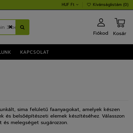
HUF Ft
Kívánságlistám (
0
)
Fiókod
Kosár
LUNK
KAPCSOLAT
unkált, sima felületű faanyagokat, amelyek készen
sek és belsőépítészeti elemek készítéséhez. Válasszon
át és melegséget sugározzon.