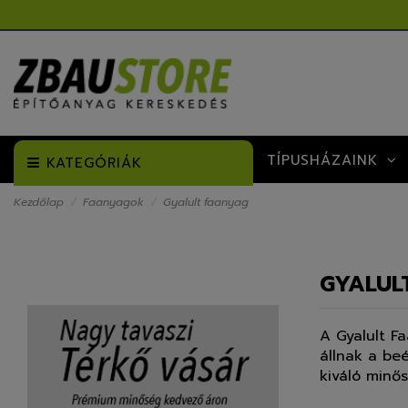
TÍPUSHÁZAINK
KATEGÓRIÁK
Kezdőlap
Faanyagok
Gyalult faanyag
GYALUL
A Gyalult F
állnak a beé
kiváló minő