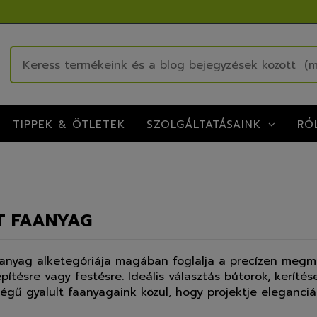
TIPPEK & ÖTLETEK
RÓ
SZOLGÁLTATÁSAINK
T FAANYAG
aanyag alketegóriája magában foglalja a precízen megm
pítésre vagy festésre. Ideális választás bútorok, keríté
ségű gyalult faanyagaink közül, hogy projektje eleganci