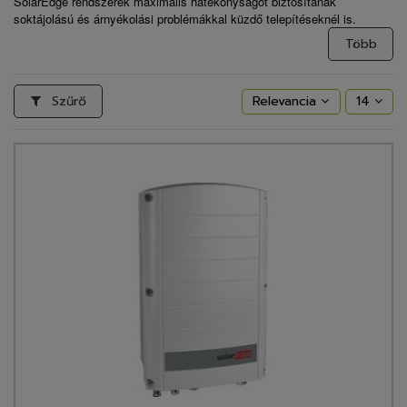
SolarEdge rendszerek maximális hatékonyságot biztosítanak
soktájolású és árnyékolási problémákkal küzdő telepítéseknél is.
Több
Szűrő
Relevancia
14