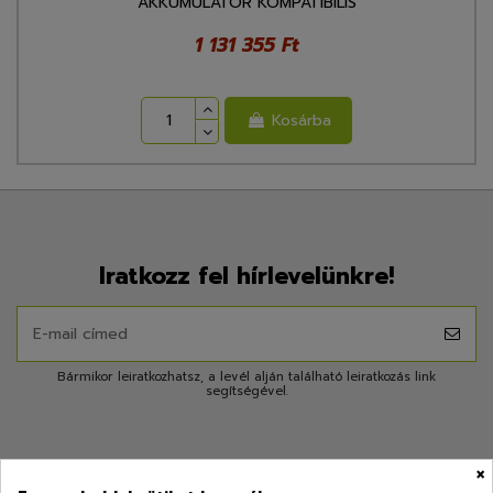
AKKUMULÁTOR KOMPATIBILIS
1 131 355 Ft
Kosárba
Iratkozz fel hírlevelünkre!
Bármikor leiratkozhatsz, a levél alján található leiratkozás link
segítségével.
×